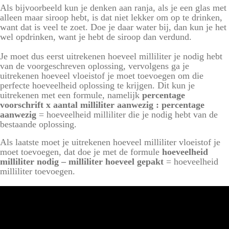
Als bijvoorbeeld kun je denken aan ranja, als je een glas met
alleen maar siroop hebt, is dat niet lekker om op te drinken,
want dat is veel te zoet. Doe je daar water bij, dan kun je het
wel opdrinken, want je hebt de siroop dan verdund.
Je moet dus eerst uitrekenen hoeveel milliliter je nodig hebt
van de voorgeschreven oplossing, vervolgens ga je
uitrekenen hoeveel vloeistof je moet toevoegen om die
perfecte hoeveelheid oplossing te krijgen. Dit kun je
uitrekenen met een
formule
, namelijk
percentage
voorschrift x aantal milliliter aanwezig : percentage
aanwezig
= hoeveelheid milliliter die je nodig hebt van de
bestaande oplossing.
Als laatste moet je uitrekenen hoeveel milliliter vloeistof je
moet toevoegen, dat doe je met de formule
hoeveelheid
milliliter nodig – milliliter hoeveel gepakt
= hoeveelheid
milliliter toevoegen.