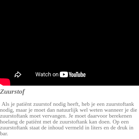
Zuurstof
Als je patiënt zuurstof nodig heeft, heb je een zuurstoftank
nodig, maar je moet dan natuurlijk wel weten wanneer je die
zuurstoftank moet vervangen. Je moet daarvoor berekenen
hoelang de patiënt met de zuurstoftank kan doen. Op een
zuurstoftank staat de inhoud vermeld in liters en de druk in
bar.