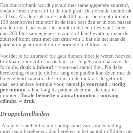
Een zuurstoftank wordt gevuld met samengeperste zuurstof,
zodat er meer zuurstof in de tank past. De normale luchtdruk
is 1 bar. Als de druk in de tank 100 bar is, betekent dit dat er
100 keer zoveel zuurstof in de tank past dan er in zou passen
als de druk 1 bar was. Dit houdt in dat een fles van 2 liter
dan 200 liter samengeperste zuurstof kan bevatten, maar de
zuurstof komt eruit met een druk van 1 bar als het naar de
patiënt toegaat omdat dit de normale luchtdruk is.
Voordat je de zuurstof toe gaat dienen moet je weten hoeveel
bruikbare zuurstof er in de tank zit. Je gebruikt daarvoor de
formule,
druk x inhoud
= voorraad aantal liter. Na deze
berekening reken je uit hoe lang een patiënt kan doen met de
hoeveelheid zuurstof die er dus in de tank zit. Je gebruikt
daar een andere formule voor, namelijk
voorraad : nodig
per minuut
= hoe lang de patiënt doet met de tank in
minuten.
Totale behoefte x aantal minuten : omvang
cilinder = druk
Druppelsnelheden
Als je de snelheid van de pompstand van sondevoeding
moet gaan berekenen, dan bereken je het aantal milliliters per