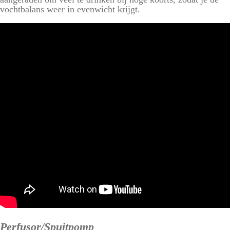
vochtbalans weer in evenwicht krijgt.
Perfusor/Spuitpomp