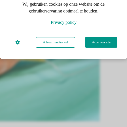
Wij gebruiken cookies op onze website om de
gebruikerservaring optimaal te houden.
Privacy policy
Alleen Functioneel
Accepteer alle